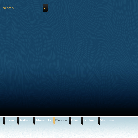
Home
Author
About Us
Events
Film
Lecture
Magazine