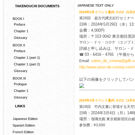
JAPANESE TEXT ONLY
TAKENOUCHI DOCUMENTS
2024年5月イベント案内 その2（5月2
第28回 超古代縄文紀行セミナー
BOOK I
日時：2024年5月29日（水）13:3
Preface
会費：4,000円
Chapter 1
場所：
〒153 0042 東京都目黒区
Glossary
サロン・ドゥ・コロナ （エジプ
BOOK II
詳細と申し込みは、サロン・ド
Preface
03－6416－4765 （午後
☎
Chapter 1 (part 1)
mail:
salon_de_corona@gd6.so
E
Chapter 1 (part 2)
de-corona.com/
http://www.salon-
Glossary
BOOK III
以下の画像をクリックしてパン
Prologue
Chapter 1
Glossary
2024年3月イベント案内 その1（3月
LINKS
第28回 竹内文書に登場する天空
日時：2024年3月4日（月）14
場所：
Japanese Edition
瑠璃光殿 東京都新宿区白銀町
参加費：¥3,690
Spanish Edition
French Edition